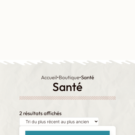
Aller
au
contenu
Contact
Boutique
Mon compte
Accueil
•
Boutique
•
Santé
Santé
Trié
2 résultats affichés
du
plus