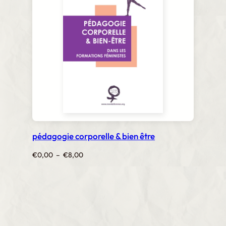
€6,00
pédagogie corporelle & bien être
Plage
€
0,00
–
€
8,00
de
prix :
€0,00
à
€8,00