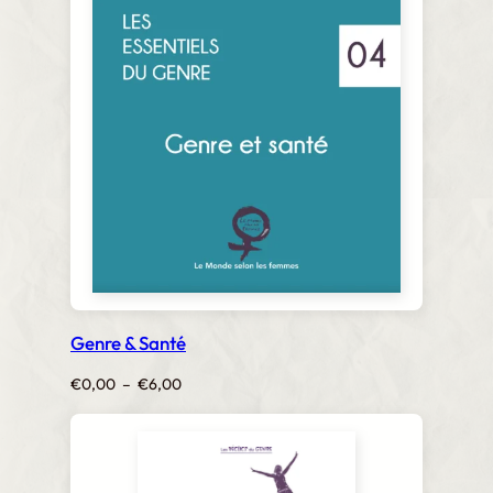
récent
au
plus
ancien
Genre & Santé
Plage
€
0,00
–
€
6,00
de
prix :
€0,00
à