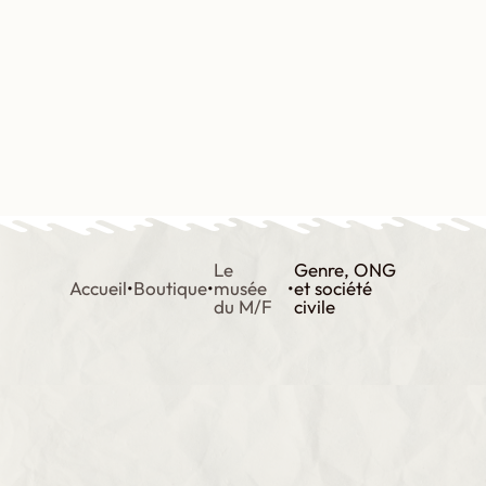
Aller
au
contenu
Contact
Boutique
Mon compte
Le
Genre, ONG
Accueil
•
Boutique
•
musée
•
et société
du M/F
civile