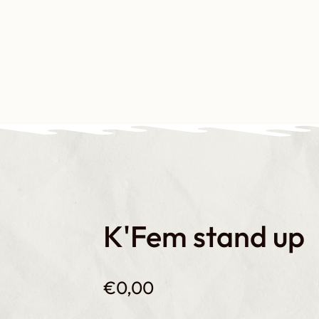
s-nous ?
Notre plaidoyer
Nos formations
Nos productions
N
K'Fem stand up
€
0,00