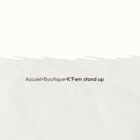
Aller
au
contenu
Qui somme
Accueil
•
Boutique
•
K'Fem stand up