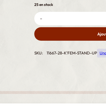
25 en stock
K'Fem stand up quantité
–
Ajou
SKU:
11667-28-K'FEM-STAND-UP
Unc