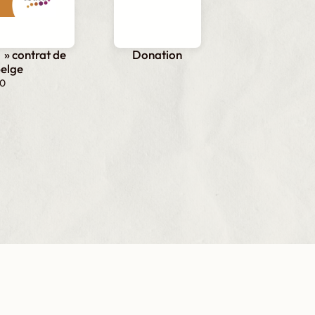
i » contrat de
Donation
belge
00