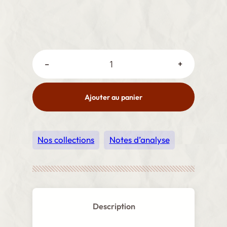
Note d'analyse : Droits des femmes, droit de
–
+
l’environnement. La nécessaire convergence des
luttes : le cas du Liban quantité
Ajouter au panier
Nos collections
Notes d’analyse
Description