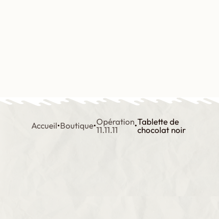
Aller
au
contenu
Contact
Boutique
Mon compte
Opération
Tablette de
Accueil
•
Boutique
•
•
11.11.11
chocolat noir