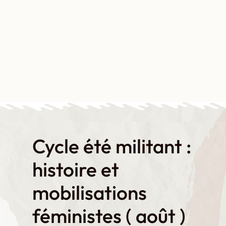
Aller
au
contenu
Contact
Boutique
Mon compte
Cycle été militant :
histoire et
mobilisations
féministes ( août )