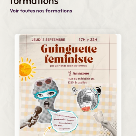
formations
e
n
Voir toutes nos formations
t