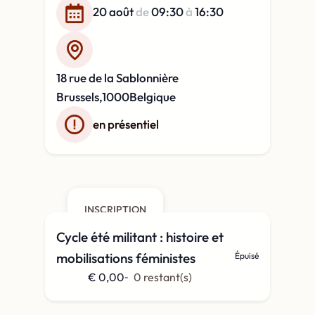
20 août
de
09:30
à
16:30
18 rue de la Sablonnière
Brussels
,
1000
Belgique
en présentiel
INSCRIPTION
Cycle été militant : histoire et
mobilisations féministes
Épuisé
€
0,00
0
restant(s)