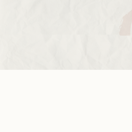
construction d’un monde solidaire, favoriser
l’égalité entre les femmes et les hommes,
permettre la réalisation de projets concrets au
Nord et au Sud.
Nous soutenir
Inscrivez-vous