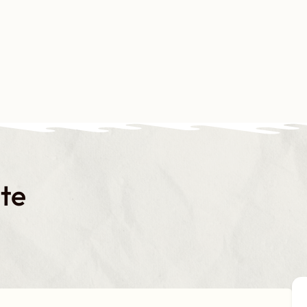
s-nous ?
Notre plaidoyer
Nos formations
Nos productions
N
ste