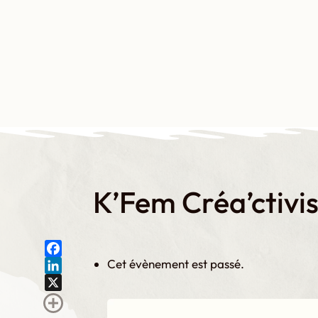
Aller
au
contenu
Qui somme
K’Fem Créa’ctivi
Cet évènement est passé.
F
a
L
c
i
X
e
n