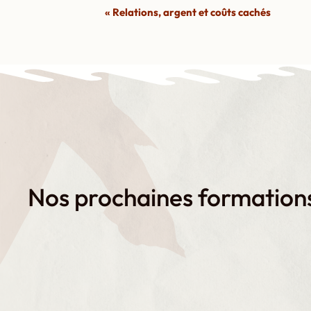
N
«
Relations, argent et coûts cachés
a
v
i
g
a
t
i
o
Nos prochaines formation
n
É
v
è
n
e