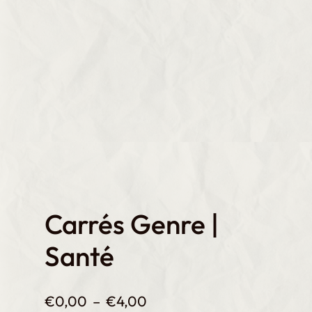
Carrés Genre |
Santé
P
€
0,00
–
€
4,00