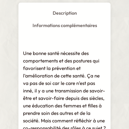
S
a
Description
n
t
Informations complémentaires
é
q
u
Une bonne santé nécessite des
a
comportements et des postures qui
n
favorisent la prévention et
t
l’amélioration de cette santé. Ça ne
i
va pas de soi car le care n’est pas
t
inné, il y a une transmission de savoir-
é
être et savoir-faire depuis des siècles,
une éducation des femmes et filles à
prendre soin des autres et de la
société. Mais comment réfléchir à une
co-responsabilité des rôles à ce sujet ?