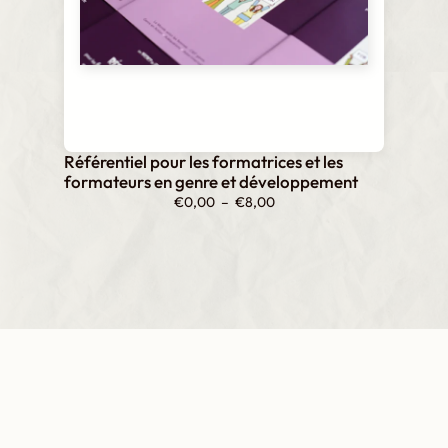
Référentiel pour les formatrices et les
formateurs en genre et développement
Plage
€
0,00
–
€
8,00
de
prix :
€0,00
à
€8,00