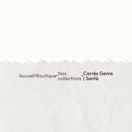
Aller
au
contenu
Contact
Boutique
Mon compte
Nos
Carrés Genre
Accueil
•
Boutique
•
•
collections
| Santé