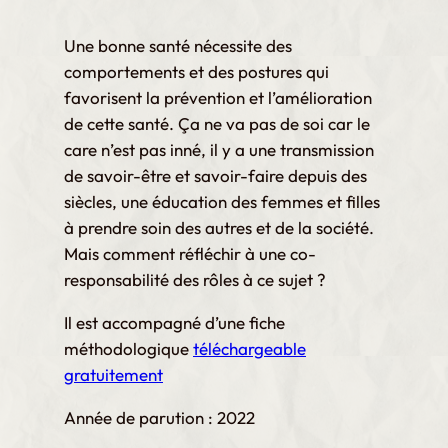
l
a
Une bonne santé nécessite des
comportements et des postures qui
g
favorisent la prévention et l’amélioration
e
de cette santé. Ça ne va pas de soi car le
d
care n’est pas inné, il y a une transmission
e
de savoir-être et savoir-faire depuis des
p
siècles, une éducation des femmes et filles
à prendre soin des autres et de la société.
r
Mais comment réfléchir à une co-
i
responsabilité des rôles à ce sujet ?
x
Il est accompagné d’une fiche
méthodologique
téléchargeable
:
gratuitement
€
0
Année de parution : 2022
,