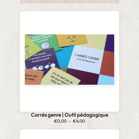
Carrés genre | Outil pédagogique
Plage
€
0,00
–
€
4,00
de
prix :