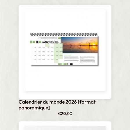
i
t
é
Calendrier du monde 2026 [format
panoramique]
€
20,00