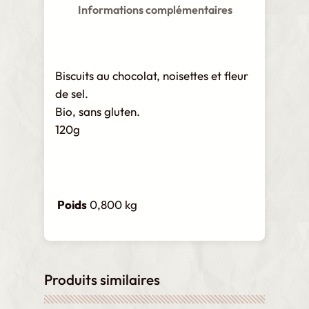
o
Informations complémentaires
l
a
t
Biscuits au chocolat, noisettes et fleur
,
de sel.
c
Bio, sans gluten.
o
120g
o
k
i
e
Poids
0,800 kg
s
q
u
a
n
Produits similaires
t