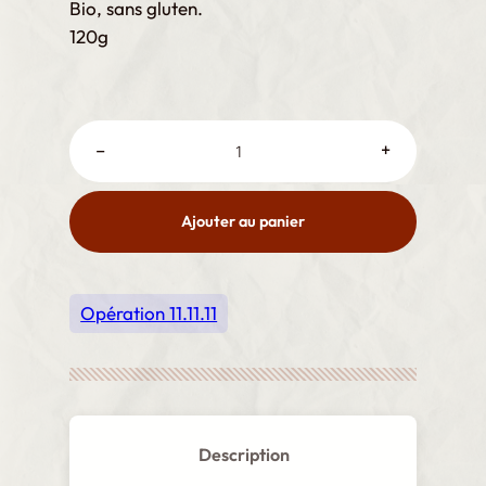
Bio, sans gluten.
120g
C
–
+
h
a
r
Ajouter au panier
l
o
t
Opération 11.11.11
t
e
c
h
o
Description
c