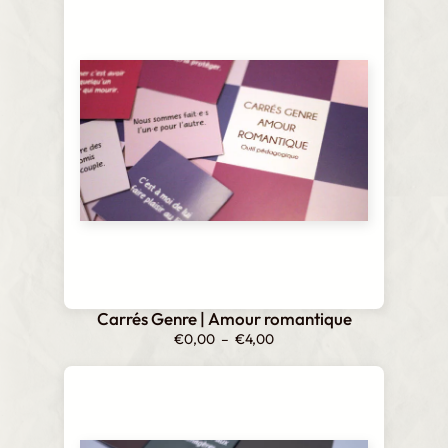
€0,00
à
€12,00
Carrés Genre | Amour romantique
Plage
€
0,00
–
€
4,00
de
prix :
€0,00
à
€4,00