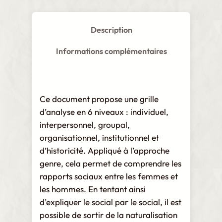
u
x
Description
p
o
Informations complémentaires
u
r
c
Ce document propose une grille
o
d’analyse en 6 niveaux : individuel,
m
interpersonnel, groupal,
p
organisationnel, institutionnel et
r
d’historicité. Appliqué à l’approche
e
genre, cela permet de comprendre les
n
rapports sociaux entre les femmes et
d
les hommes. En tentant ainsi
r
d’expliquer le social par le social, il est
e
possible de sortir de la naturalisation
e