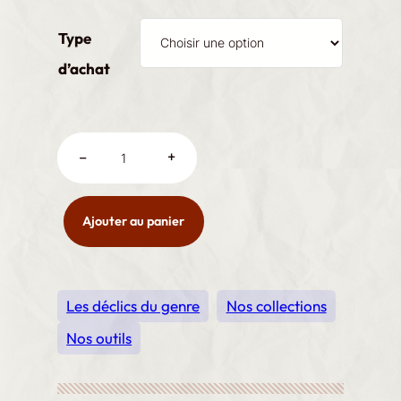
€
0
Type
,
d’achat
0
0
à
G
–
+
e
€
n
8
r
Ajouter au panier
,
e
0
,
0
6
n
Les déclics du genre
Nos collections
i
Nos outils
v
e
a