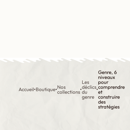
Aller
au
contenu
Contact
Boutique
Mon compte
Genre, 6
niveaux
Les
pour
Nos
déclics
comprendre
Accueil
•
Boutique
•
•
•
collections
du
et
genre
construire
des
stratégies