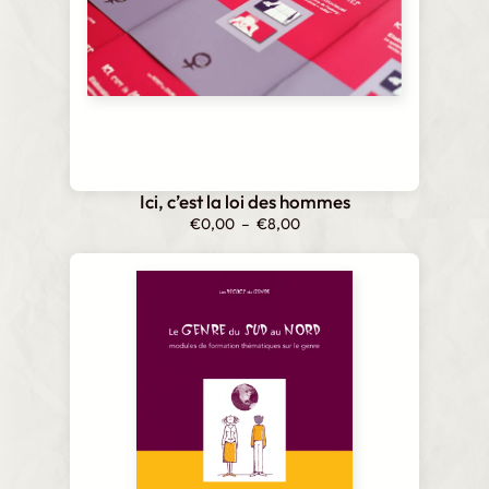
Ici, c’est la loi des hommes
Plage
€
0,00
–
€
8,00
de
prix :
€0,00
à
€8,00