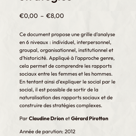
P
€
0,00
–
€
8,00
l
a
Ce document propose une grille d’analyse
en 6 niveaux : individuel, interpersonnel,
g
groupal, organisationnel, institutionnel et
e
d’historicité. Appliqué à l’approche genre,
d
cela permet de comprendre les rapports
e
sociaux entre les femmes et les hommes.
p
En tentant ainsi d’expliquer le social par le
social, il est possible de sortir de la
r
naturalisation des rapports sociaux et de
i
construire des stratégies complexes.
x
Par
Claudine Drion
et
Gérard Pirotton
:
Année de parution: 2012