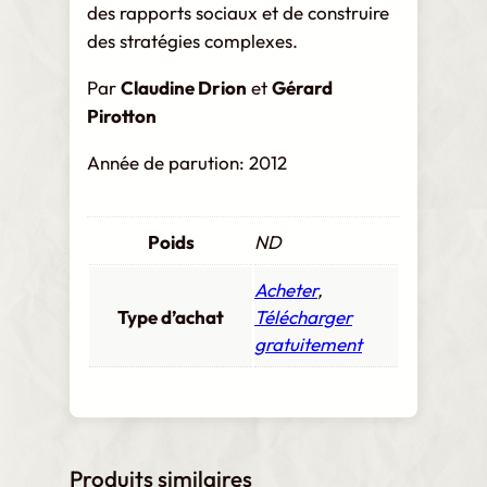
des rapports sociaux et de construire
t
des stratégies complexes.
c
o
Par
Claudine Drion
et
Gérard
n
Pirotton
s
t
Année de parution: 2012
r
u
Poids
ND
i
r
Acheter
,
e
Type d’achat
Télécharger
d
gratuitement
e
s
s
t
r
Produits similaires