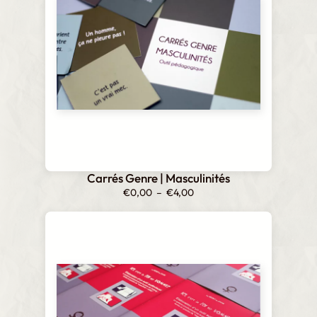
Carrés Genre | Masculinités
Plage
€
0,00
–
€
4,00
de
prix :
€0,00
à
€4,00