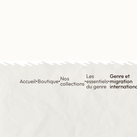
Aller
au
contenu
Contact
Boutique
Mon compte
Les
Genre et
Nos
Accueil
•
Boutique
•
•
essentiels
•
migration
collections
du genre
internation