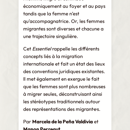
i
économiquement au foyer et au pays
o
tandis que la femme n’est
n
qu’accompagnatrice. Or, les femmes
a
migrantes sont diverses et chacune a
l
une trajectoire singulière.
e
q
Cet
Essentiel
rappelle les différents
u
concepts liés à la migration
a
internationale et fait un état des lieux
n
des conventions juridiques existantes.
t
Il met également en exergue le fait
i
que les femmes sont plus nombreuses
t
à migrer seules, déconstruisant ainsi
é
les stéréotypes traditionnels autour
des représentations des migrant·e·s.
Par
Marcela de la Peña Valdivia
et
Manon Perreaut