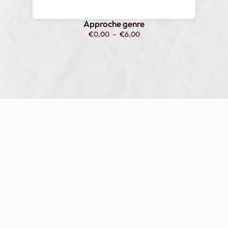
Approche genre
Plage
€
0,00
–
€
6,00
de
prix :
€0,00
à
€6,00
Inscrivez-vous
à notre newsletter