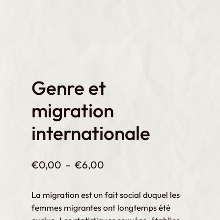
Genre et
migration
internationale
P
€
0,00
–
€
6,00
l
a
La migration est un fait social duquel les
femmes migrantes ont longtemps été
g