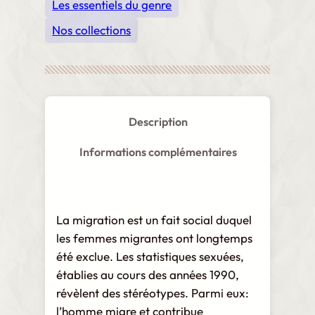
m
Les essentiels du genre
i
Nos collections
g
r
a
t
i
Description
o
n
Informations complémentaires
i
n
t
La migration est un fait social duquel
e
les femmes migrantes ont longtemps
r
été exclue. Les statistiques sexuées,
n
établies au cours des années 1990,
a
révèlent des stéréotypes. Parmi eux:
t
l’homme migre et contribue