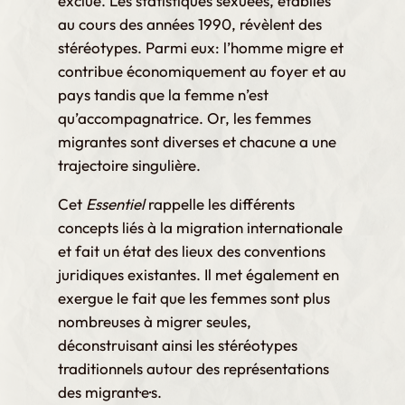
exclue. Les statistiques sexuées, établies
e
au cours des années 1990, révèlent des
d
stéréotypes. Parmi eux: l’homme migre et
e
contribue économiquement au foyer et au
p
pays tandis que la femme n’est
qu’accompagnatrice. Or, les femmes
r
migrantes sont diverses et chacune a une
i
trajectoire singulière.
x
Cet
Essentiel
rappelle les différents
concepts liés à la migration internationale
:
et fait un état des lieux des conventions
€
juridiques existantes. Il met également en
0
exergue le fait que les femmes sont plus
,
nombreuses à migrer seules,
0
déconstruisant ainsi les stéréotypes
traditionnels autour des représentations
0
des migrant·e·s.
à