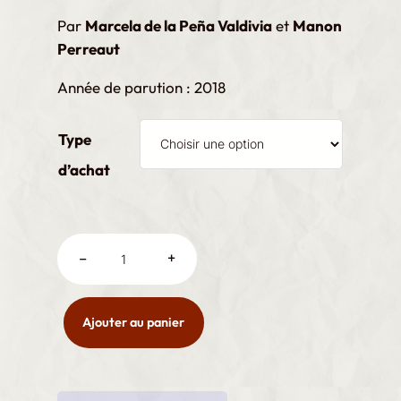
€
Par
Marcela de la Peña Valdivia
et
Manon
Perreaut
6
,
Année de parution : 2018
0
0
Type
d’achat
G
–
+
e
n
r
Ajouter au panier
e
e
t