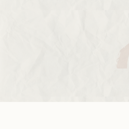
et faites un don
Le Monde selon les femmes cherche le soutien
de celles et ceux qui désirent participer à la
construction d’un monde solidaire, favoriser
l’égalité entre les femmes et les hommes,
permettre la réalisation de projets concrets au
Nord et au Sud.
Nous soutenir