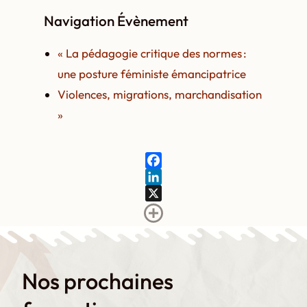
Navigation Évènement
«
La pédagogie critique des normes :
une posture féministe émancipatrice
Violences, migrations, marchandisation
»
F
a
L
c
i
X
e
n
b
k
o
e
Nos prochaines
o
d
k
I