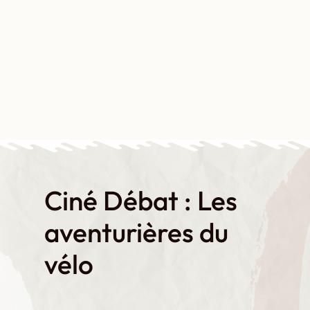
Aller
au
contenu
Contact
Boutique
Mon compte
Ciné Débat : Les
aventurières du
vélo