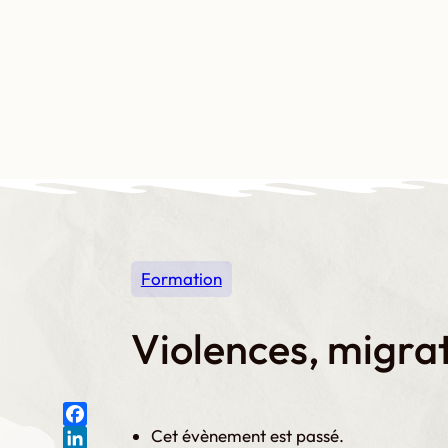
Aller
au
contenu
Qui somme
Formation
Violences, migra
Cet évènement est passé.
F