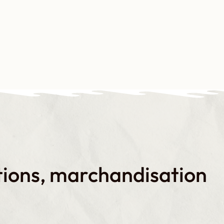
s-nous ?
Notre plaidoyer
Nos formations
Nos productions
N
tions, marchandisation