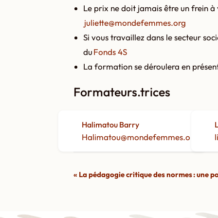
Le prix ne doit jamais être un frein 
juliette@mondefemmes.org
Si vous travaillez dans le secteur soc
du
Fonds 4S
La formation se déroulera en présent
Formateurs.trices
Halimatou Barry
L
Halimatou@mondefemmes.org
N
«
La pédagogie critique des normes : une p
a
v