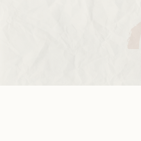
de celles et ceux qui désirent participer à la
construction d’un monde solidaire, favoriser
l’égalité entre les femmes et les hommes,
permettre la réalisation de projets concrets au
Nord et au Sud.
Nous soutenir