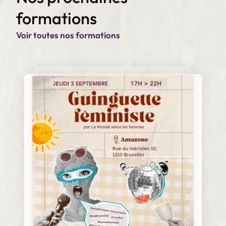
k
I
m
formations
n
e
n
Voir toutes nos formations
t