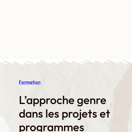
Aller
au
contenu
Contact
Boutique
Mon compte
Formation
L’approche genre
dans les projets et
programmes