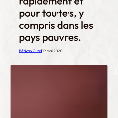
rapidement et
pour tou·te·s, y
compris dans les
pays pauvres.
·
Bérivan Güzel
19 mai 2020