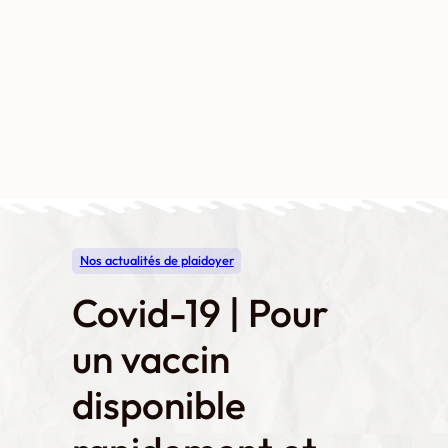
Aller
au
contenu
Contact
Boutique
Mon compte
Nos actualités de plaidoyer
Covid-19 | Pour
un vaccin
disponible