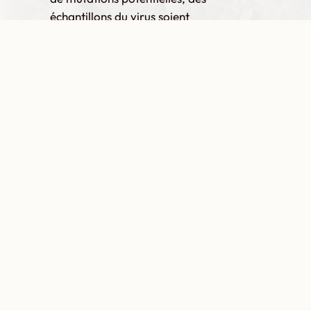
échantillons du virus soient
constamment partagées avec la
communauté internationale, comme le
prévoit le Protocole Nagoya de la
Convention sur la diversité biologique.
5. Assurer que le développement, la
production et la diffusion d’autres
vaccins vitaux ne soient pas retardés en
raison du focus sur la pandémie du
COVID-19
L’urgence de la situation pousse les
gouvernements, les chercheurs et les
entreprises à se consacrer totalement
au développement d’un vaccin pour le
COVID-19. Cependant, d’autres
problèmes de santé publique et la