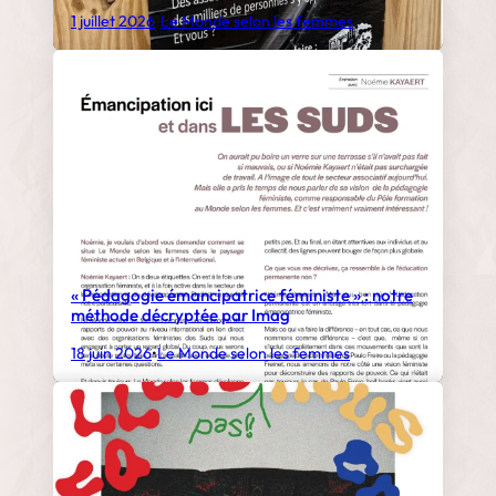
1 juillet 2026
•
Le Monde selon les femmes
« Pédagogie émancipatrice féministe » : notre
méthode décryptée par Imag
18 juin 2026
•
Le Monde selon les femmes