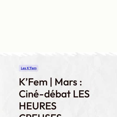
Aller
au
contenu
Contact
Boutique
Mon compte
Les K’Fem
K’Fem | Mars :
Ciné-débat LES
HEURES