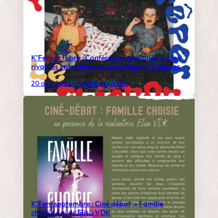
K’Fem octobre : Conférence gesticulée sur les
rivalités entre femmes avec Daphné Linardos
20 avril 2026
•
Violette Vrydaghs
K’Fem septembre : Ciné débat » Famille
choisie » avec Elisa VDK