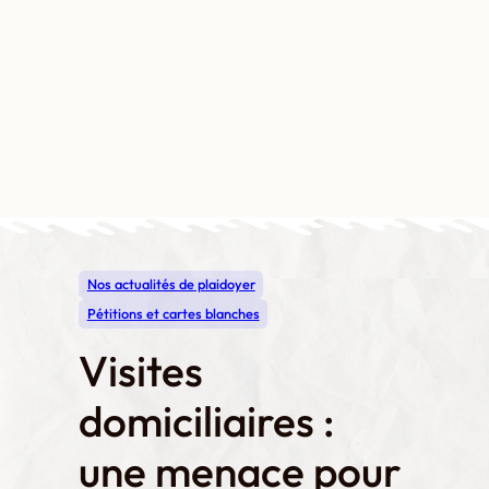
Aller
au
contenu
Contact
Boutique
Mon compte
Nos actualités de plaidoyer
Pétitions et cartes blanches
Visites
domiciliaires :
une menace pour