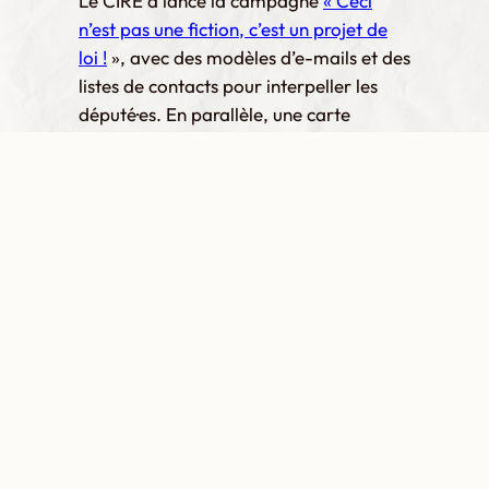
Le CIRÉ a lancé la campagne
« Ceci
n’est pas une fiction, c’est un projet de
loi !
», avec des modèles d’e-mails et des
listes de contacts pour interpeller les
député·es. En parallèle, une carte
blanche contre les visites domiciliaires,
portée par l’appel « Dites non aux
visites domiciliaires », peut être signée
ici :
https://visitesdomiciliaires.be/carteblanche/
.
En 2026, comme en 2018, ce projet peut
encore être arrêté, à condition de ne
pas le laisser avancer dans le silence.
Ressources utiles
Centre d’Action Laïque
,
Stop aux visites
domiciliaires
: