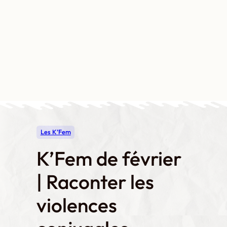
Aller
au
contenu
Contact
Boutique
Mon compte
Les K’Fem
K’Fem de février
| Raconter les
violences