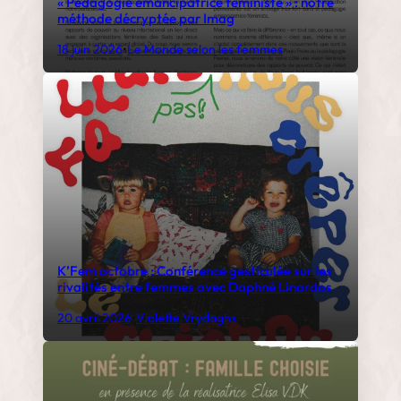
« Pédagogie émancipatrice féministe » : notre
méthode décryptée par Imag
18 juin 2026
•
Le Monde selon les femmes
K’Fem octobre : Conférence gesticulée sur les
rivalités entre femmes avec Daphné Linardos
20 avril 2026
•
Violette Vrydaghs