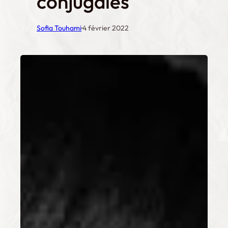
conjugales
·
Sofia Touhami
4 février 2022