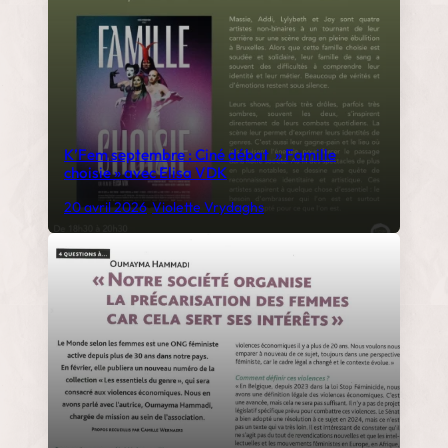
K’Fem septembre : Ciné débat » Famille
choisie » avec Elisa VDK
20 avril 2026
•
Violette Vrydaghs