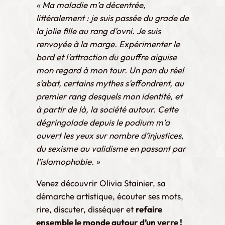
« Ma maladie m’a décentrée,
littéralement : je suis passée du grade de
la jolie fille au rang d’ovni. Je suis
renvoyée à la marge. Expérimenter le
bord et l’attraction du gouffre aiguise
mon regard à mon tour. Un pan du réel
s’abat, certains mythes s’effondrent, au
premier rang desquels mon identité, et
à partir de là, la société autour. Cette
dégringolade depuis le podium m’a
ouvert les yeux sur nombre d’injustices,
du sexisme au validisme en passant par
l’islamophobie. »
Venez découvrir Olivia Stainier, sa
démarche artistique, écouter ses mots,
rire, discuter, disséquer et
refaire
ensemble le monde autour d’un verre !