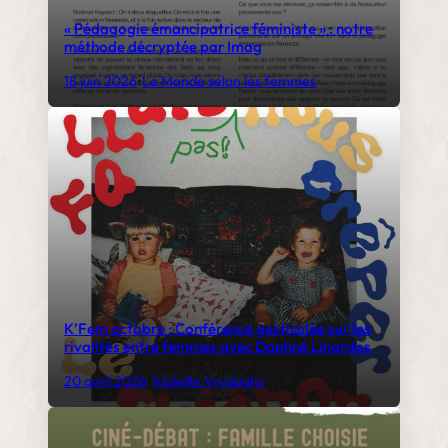
« Pédagogie émancipatrice féministe » : notre
méthode décryptée par Imag
18 juin 2026
•
Le Monde selon les femmes
K’Fem octobre : Conférence gesticulée sur les
rivalités entre femmes avec Daphné Linardos
20 avril 2026
•
Violette Vrydaghs