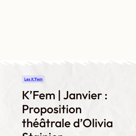
Aller
au
contenu
Contact
Boutique
Mon compte
Les K’Fem
K’Fem | Janvier :
Proposition
théâtrale d’Olivia