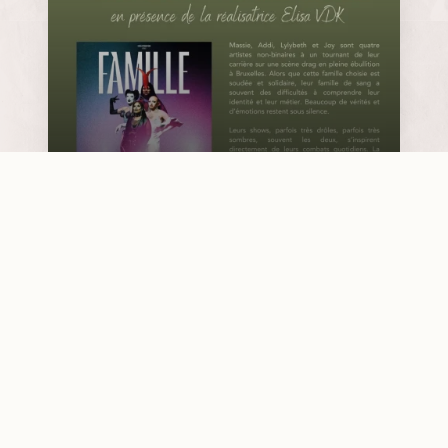
K’Fem septembre : Ciné débat » Famille
choisie » avec Elisa VDK
20 avril 2026
•
Violette Vrydaghs