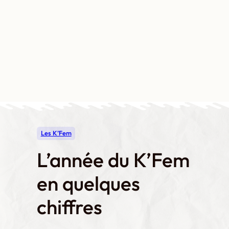
Aller
au
contenu
Contact
Boutique
Mon compte
Les K’Fem
L’année du K’Fem
en quelques
chiffres