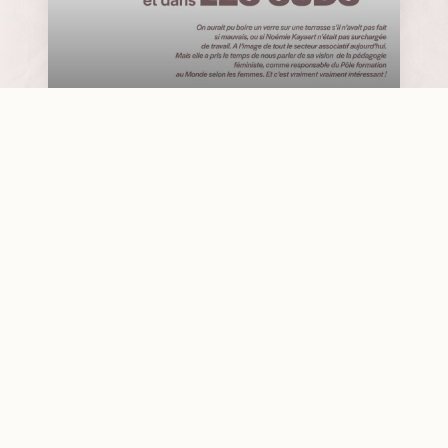
« Pédagogie émancipatrice féministe » : notre
méthode décryptée par Imag
18 juin 2026
•
Le Monde selon les femmes