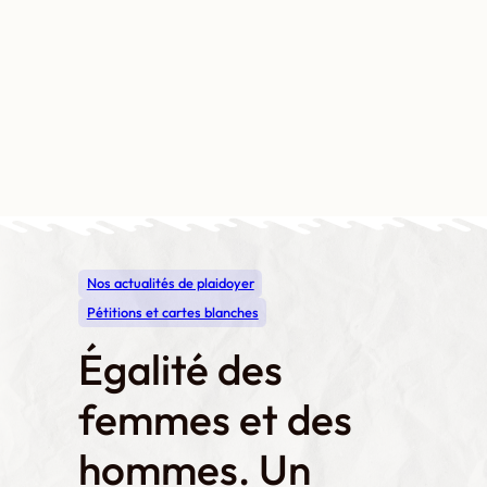
Aller
au
contenu
Contact
Boutique
Mon compte
Nos actualités de plaidoyer
Pétitions et cartes blanches
Égalité des
femmes et des
hommes. Un