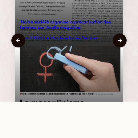
Notre société organise la précarisation des
femmes par Axelle magazine
8 avril 2026
•
Le Monde selon les femmes
Le masculinisme s’infiltre dans les cours d’école
: le nouveau défi de l’Évras
1 avril 2026
•
Le Monde selon les femmes