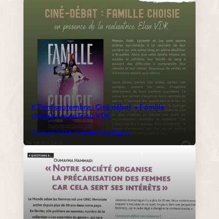
K’Fem septembre : Ciné débat » Famille
choisie » avec Elisa VDK
20 avril 2026
•
Violette Vrydaghs