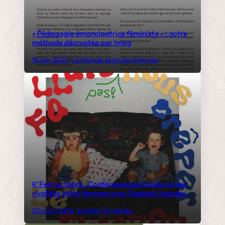
« Pédagogie émancipatrice féministe » : notre
méthode décryptée par Imag
18 juin 2026
•
Le Monde selon les femmes
K’Fem octobre : Conférence gesticulée sur les
rivalités entre femmes avec Daphné Linardos
20 avril 2026
•
Violette Vrydaghs